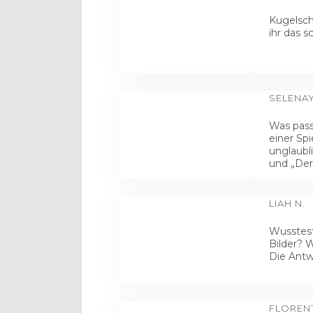
Kugelsch
ihr das 
SELENAY
Was pass
einer Spi
unglaubl
und „Der 
LIAH N.
Wusstest
Bilder? 
Die Antw
FLORENT