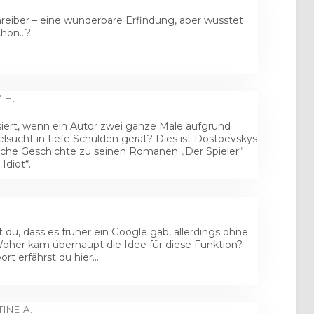
reiber – eine wunderbare Erfindung, aber wusstet
schon…?
 H.
iert, wenn ein Autor zwei ganze Male aufgrund
elsucht in tiefe Schulden gerät? Dies ist Dostoevskys
iche Geschichte zu seinen Romanen „Der Spieler“
Idiot“.
 du, dass es früher ein Google gab, allerdings ohne
Woher kam überhaupt die Idee für diese Funktion?
ort erfährst du hier…
INE A.