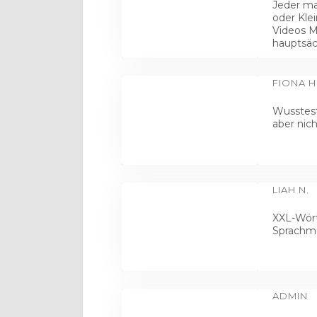
Jeder ma
oder Kle
Videos Mi
hauptsäc
FIONA H
Wusstest
aber nic
LIAH N.
XXL-Wört
Sprachmo
ADMIN