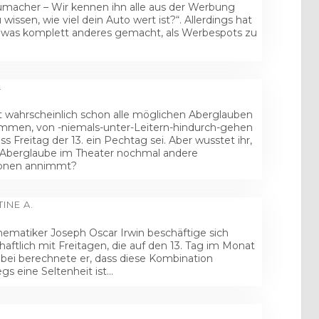
umacher – Wir kennen ihn alle aus der Werbung
du wissen, wie viel dein Auto wert ist?“. Allerdings hat
r was komplett anderes gemacht, als Werbespots zu
.
t wahrscheinlich schon alle möglichen Aberglauben
men, von -niemals-unter-Leitern-hindurch-gehen
ass Freitag der 13. ein Pechtag sei. Aber wusstet ihr,
 Aberglaube im Theater nochmal andere
onen annimmt?
INE A.
ematiker Joseph Oscar Irwin beschäftige sich
haftlich mit Freitagen, die auf den 13. Tag im Monat
Dabei berechnete er, dass diese Kombination
gs eine Seltenheit ist…