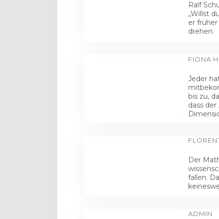
Ralf Sch
,,Willst 
er frühe
drehen.
FIONA H
Jeder ha
mitbekom
bis zu, d
dass der
Dimensi
FLORENT
Der Math
wissensc
fallen. 
keineswe
ADMIN