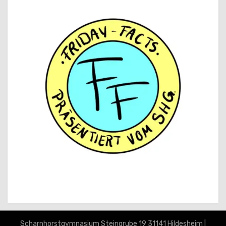
Scharnhorst­gymnasium Steingrube 19 31141 Hildesheim |