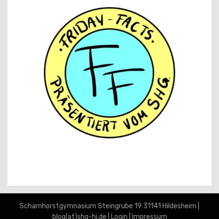
Scharnhorst­gymnasium Steingrube 19 31141 Hildesheim |
blog(at)shg-hi.de |
Login
|
Impressum