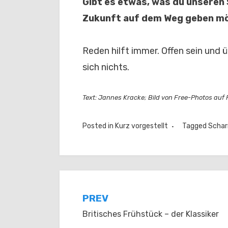
Gibt es etwas, was du unseren 
Zukunft auf dem Weg geben m
Reden hilft immer. Offen sein und
sich nichts.
Text: Jannes Kracke; Bild von Free-Photos auf
Posted in
Kurz vorgestellt
Tagged
Scha
Beitragsnavigation
PREV
Britisches Frühstück – der Klassiker