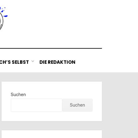
H’S SELBST
DIE REDAKTION
Suchen
Suchen