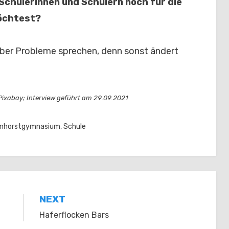
Schülerinnen und Schülern noch für die
öchtest?
 über Probleme sprechen, denn sonst ändert
 Pixabay; Interview geführt am 29.09.2021
rnhorstgymnasium
,
Schule
NEXT
Haferflocken Bars