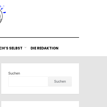
H’S SELBST
DIE REDAKTION
Suchen
Suchen