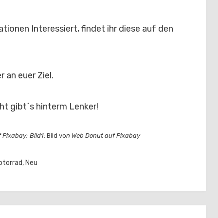
ionen Interessiert, findet ihr diese auf den
 an euer Ziel.
ht gibt´s hinterm Lenker!
 Pixabay; Bild1:
Bild vo
n Web Donut auf Pixabay
otorrad
,
Neu