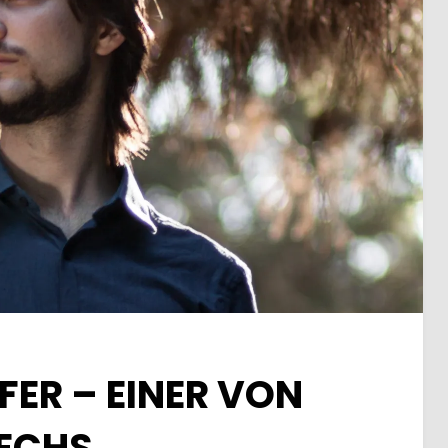
FER – EINER VON
ECHS…