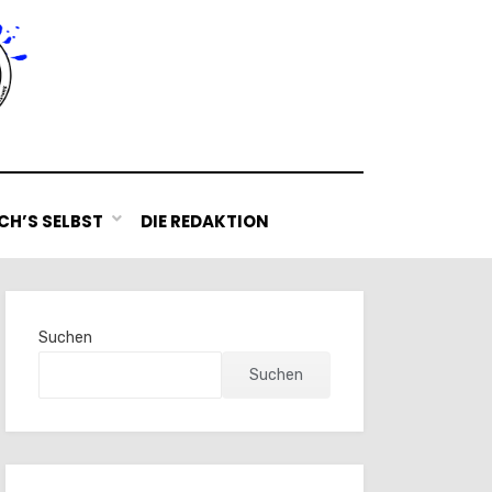
H’S SELBST
DIE REDAKTION
Suchen
Suchen