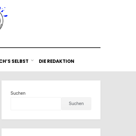
H’S SELBST
DIE REDAKTION
Suchen
Suchen