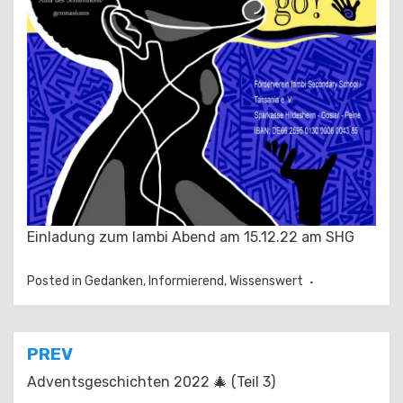
Einladung zum Iambi Abend am 15.12.22 am SHG
Posted in
Gedanken
,
Informierend
,
Wissenswert
Beitragsnavigation
PREV
Advents­­ge­schichten 2022 ­🎄 (Teil 3)