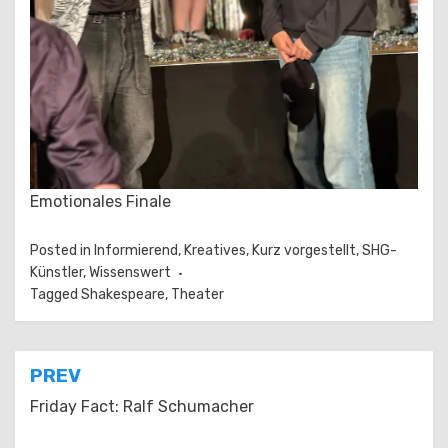
Emotionales Finale
Posted in
Informierend
,
Kreatives
,
Kurz vorgestellt
,
SHG-
Künstler
,
Wissenswert
Tagged
Shakespeare
,
Theater
Beitragsnavigation
PREV
Friday Fact: Ralf Schumacher