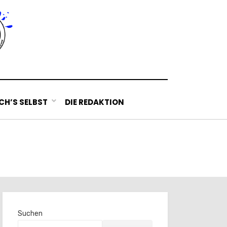
H’S SELBST
DIE REDAKTION
Suchen