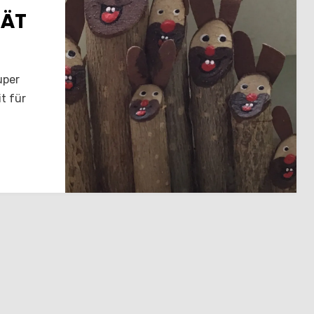
TÄT
uper
it für