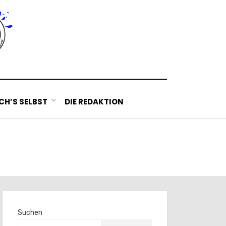
H’S SELBST
DIE REDAKTION
Suchen