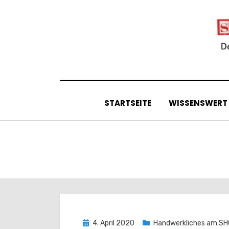
Skip
to
content
STARTSEITE
WISSENSWERT
Posted
4. April 2020
Handwerkliches am S