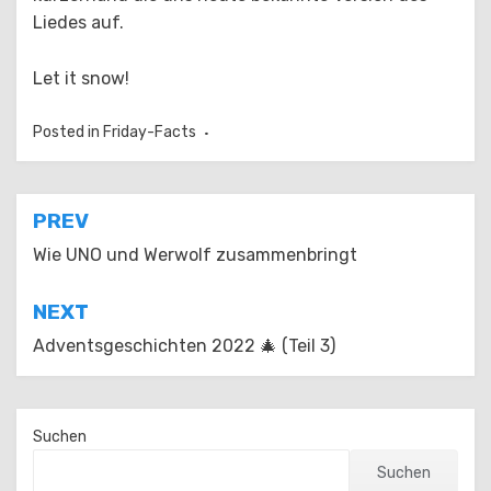
Liedes auf.
Let it snow!
Posted in
Friday-Facts
Beitragsnavigation
PREV
Wie UNO und Werwolf zusammenbringt
NEXT
Advents­­ge­schichten 2022 ­🎄 (Teil 3)
Suchen
Suchen