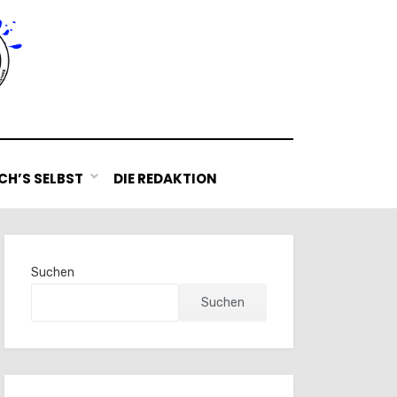
H’S SELBST
DIE REDAKTION
Suchen
Suchen