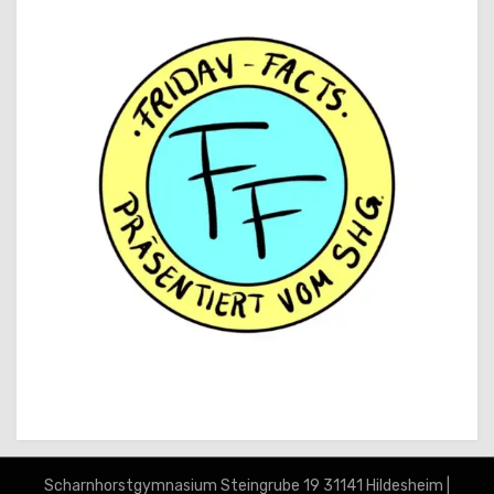
Scharnhorst­gymnasium Steingrube 19 31141 Hildesheim |