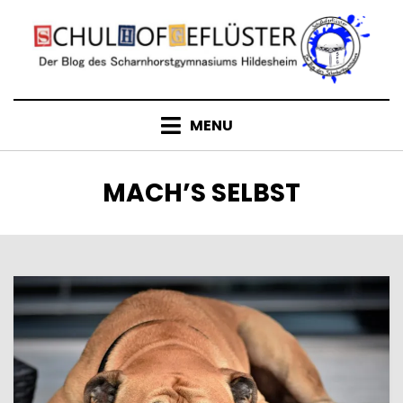
Skip
to
content
MENU
KATEGORIE
:
MACH’S SELBST