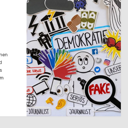
onen
d
s
em