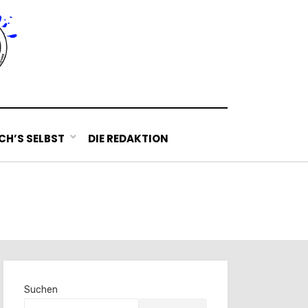
H’S SELBST
DIE REDAKTION
Suchen