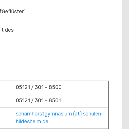
fGeflüster“
ft des
05121 / 301 – 8500
05121 / 301 – 8501
scharnhorstgymnasium (at) schulen-
hildesheim.de