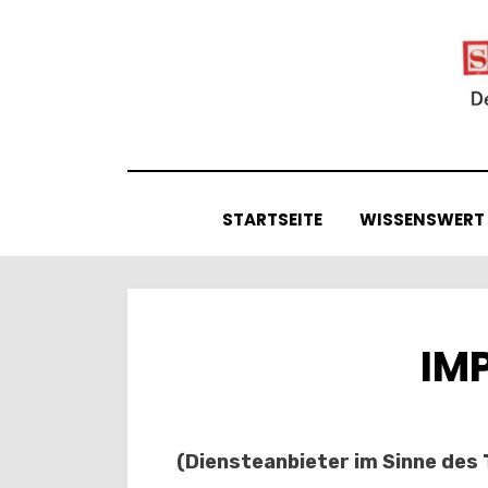
Skip
to
content
STARTSEITE
WISSENSWERT
IM
(Diensteanbieter im Sinne des