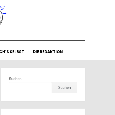
H’S SELBST
DIE REDAKTION
Suchen
Suchen